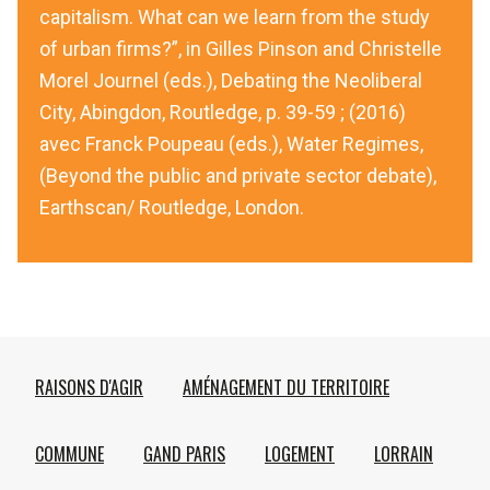
capitalism. What can we learn from the study
of urban firms?”, in Gilles Pinson and Christelle
Morel Journel (eds.), Debating the Neoliberal
City, Abingdon, Routledge, p. 39-59 ; (2016)
avec Franck Poupeau (eds.), Water Regimes,
(Beyond the public and private sector debate),
Earthscan/ Routledge, London.
RAISONS D'AGIR
AMÉNAGEMENT DU TERRITOIRE
COMMUNE
GAND PARIS
LOGEMENT
LORRAIN