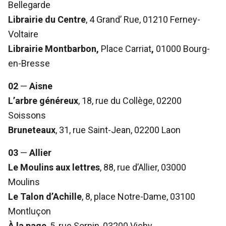
Bellegarde
Librairie du Centre
, 4 Grand’ Rue, 01210 Ferney-
Voltaire
Librairie Montbarbon,
Place Carriat
,
01000 Bourg-
en-Bresse
02
—
Aisne
L’arbre généreux
, 18, rue du Collège, 02200
Soissons
Bruneteaux
, 31, rue Saint-Jean, 02200 Laon
03
—
Allier
Le Moulins aux lettres
, 88, rue d’Allier, 03000
Moulins
Le Talon d’Achille
, 8, place Notre-Dame, 03100
Montluçon
À la page
, 5, rue Sornin, 03200 Vichy