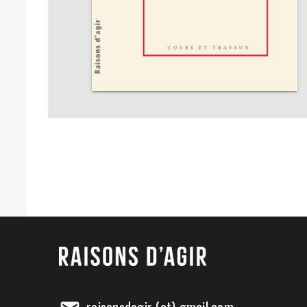
raisonsdagir (at) gmail.com