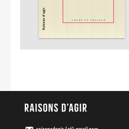
raisonsdagir (at) gmail.com