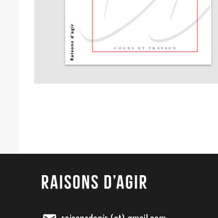
raisonsdagir (at) gmail.com