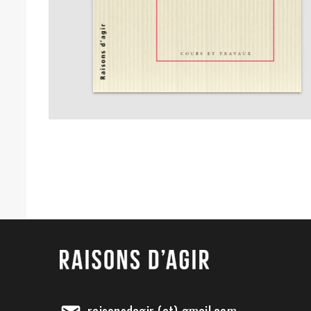
raisonsdagir (at) gmail.com