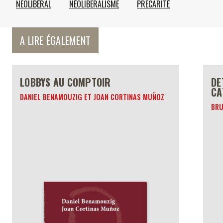
NÉOLIBÉRAL
NÉOLIBERALISME
PRÉCARITÉ
A LIRE ÉGALEMENT
LOBBYS AU COMPTOIR
DE
CA
DANIEL BENAMOUZIG ET JOAN CORTINAS MUÑOZ
BRU